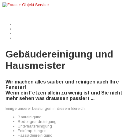
Home
Winterdienst
Gebäudereinigung
Gartenpflege
Di
Gebäudereinigung und
Hausmeister
Wir machen alles sauber und reinigen auch Ihre
Fenster!
Wenn ein Fetzen allein zu wenig ist und Sie nicht
mehr sehen was draussen passiert ...
Einige unserer Leistungen in diesem Bereich:
Baureinigung
Bodengrundreinigung
Unterhaltsreinigung
Entrümpelungen
Fassadenreinigung